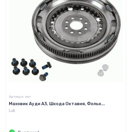
Артикул:
нет
Маховик Ауди А3, Шкода Октавия, Фольк...
Luk
Цена по запросу