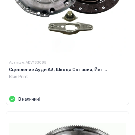
Артикул:
ADV183085
Сцепление Ауди А3, Шкода Октавия, Йет...
Blue Print
Цена по запросу
В наличии!