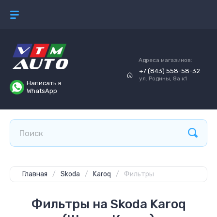
Адреса магазинов:
+7 (843) 558-58-32
ул. Родины, 8а к1
Написать в
WhatsApp
Главная
/
Skoda
/
Karoq
/
Фильтры
Фильтры на Skoda Karoq