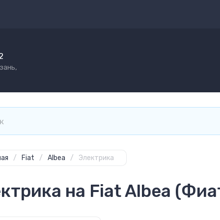
2
зань,
ная
/
Fiat
/
Albea
/
Электрика
ктрика на Fiat Albea (Фиа