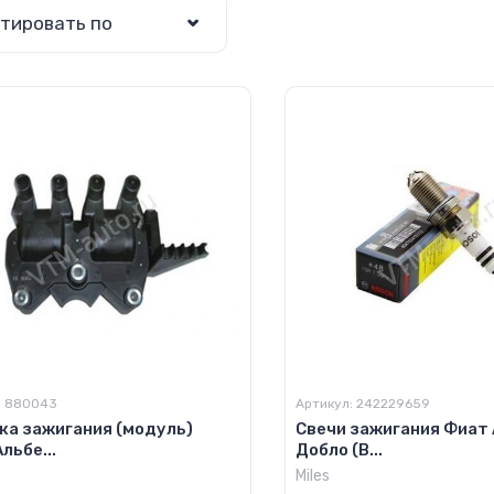
тировать по
:
880043
Артикул:
242229659
ка зажигания (модуль)
Свечи зажигания Фиат 
льбе...
Добло (B...
Miles