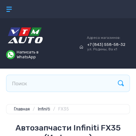
Адреса магазинов:
+7 (843) 558-58-32
ул. Родины, 8а к1
Написать в
WhatsApp
Главная
/
Infiniti
/
FX35
Автозапчасти Infiniti FX35