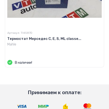
Артикул:
TI4587D
Термостат Мерседес C, E, S, ML classe...
Mahle
Цена по запросу
В наличии!
Принимаем к оплате: