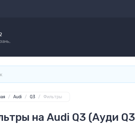
2
зань,
ная
/
Audi
/
Q3
/
Фильтры
ьтры на Audi Q3 (Ауди Q3