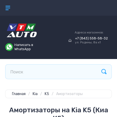
Адреса магазинов:
+7 (843) 558-58-32
ул. Родины, 8а к1
Написать в
WhatsApp
Главная
/
Kia
/
K5
/
Амортизаторы
Амортизаторы на Kia K5 (Киа