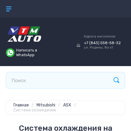
Адреса магазинов:
+7 (843) 558-58-32
ул. Родины, 8а к1
Написать в
WhatsApp
Главная
/
Mitsubishi
/
ASX
/
Система охлаждения
Система охлаждения на