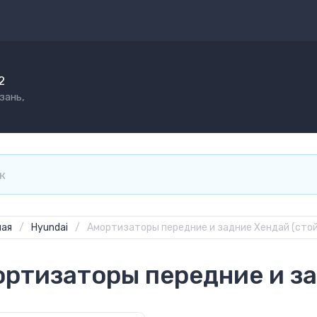
2
зань,
ная
/
Hyundai
/
Амортизаторы передние и задние Хендай (стой
ртизаторы передние и за