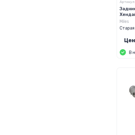
Артикул
Задни
Хендай
Miles
Старая
Цен
В 