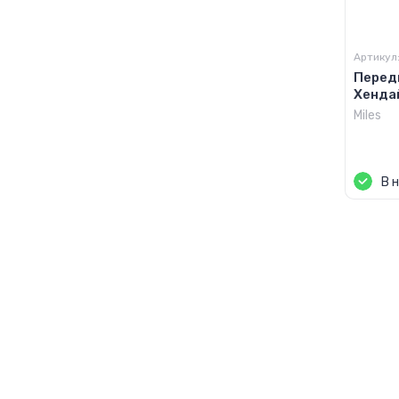
Артикул
Перед
Хендай
Miles
Цен
В 