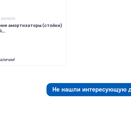
:
DG11013
ние амортизаторы (стойки)
...
а по запросу
наличии!