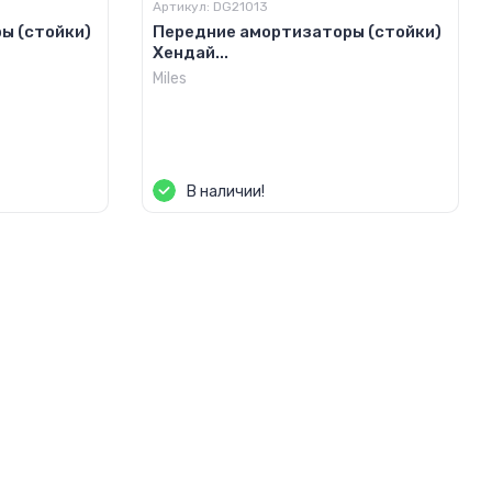
Артикул:
DG21013
ы (стойки)
Передние амортизаторы (стойки)
Хендай...
Miles
Цена по запросу
В наличии!