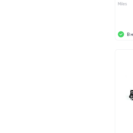
Miles
Цен
В 