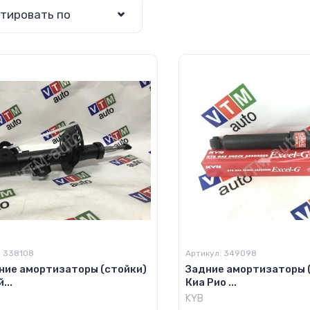
тировать по
:
338108
Артикул:
349098
ние амортизаторы (стойки)
Задние амортизаторы 
...
Киа Рио ...
KYB