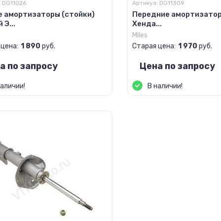
:
DG11026
Артикул:
DG11309
е амортизаторы (стойки)
Передние амортизатор
 Э...
Хенда...
Miles
 цена:
1 890
руб.
Старая цена:
1 970
руб.
а по запросу
Цена по запросу
наличии!
В наличии!