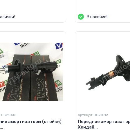
а по запросу
Цена по запросу
наличии!
В наличии!
:
DG21048
Артикул:
DG21012
ние амортизаторы (стойки)
Передние амортизатор
..
Хендай...